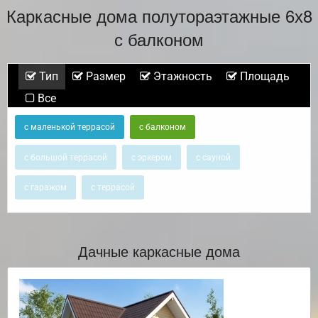
Каркасные дома полутораэтажные 6х8
с балконом
Тип
Размер
Этажность
Площадь
Все
с маленькой террасой
с балконом
с большой террасой
с эркером
с сауной
с гаражом
с террасой
Дачные каркасные дома