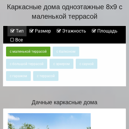
Каркасные дома одноэтажные 8х9 с
маленькой террасой
Тип
Размер
Этажность
Площадь
Все
с маленькой террасой
с балконом
с большой террасой
с эркером
с сауной
с гаражом
с террасой
Дачные каркасные дома