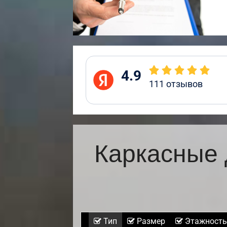
4.9
111
отзывов
Каркасные 
Тип
Размер
Этажность