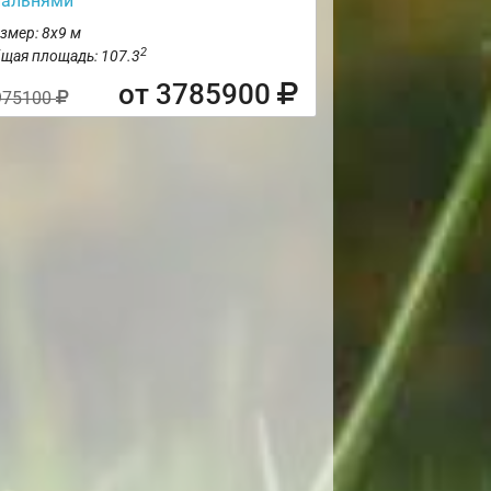
пальнями
змер: 8х9 м
2
щая площадь: 107.3
от 3785900
975100