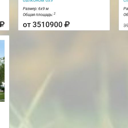
балконом 6х9
с
Размер: 6х9 м
Ра
2
Общая площадь:
Об
от 3510900
3