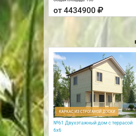
от 4434900
КАРКАС ИЗ СТРОГАНОЙ ДОСКИ
№61 Двухэтажный дом с террасой
6х6