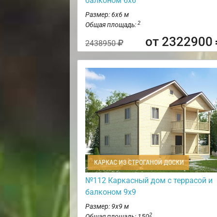
балконом 6х6
Размер: 6х6 м
2
Общая площадь:
от 2322900
2438950
КАРКАС ИЗ СТРОГАНОЙ ДОСКИ
№112 Каркасный дом с террасой и
балконом 9х9
Размер: 9х9 м
2
Общая площадь: 150