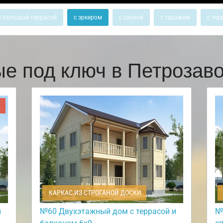
с большой террасой
с эркером
с сауной
с гаражом
с тер
ые под ключ в Петрозав
Ж
КАРКАС ИЗ СТРОГАНОЙ ДОСКИ
и
№60 Двухэтажный дом с террасой и
№