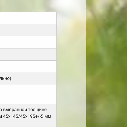
льно).
но выбранной толщине
и
45х145/45х195+/-5 мм.