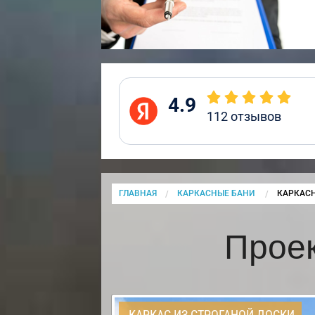
4.9
112
отзывов
ГЛАВНАЯ
КАРКАСНЫЕ БАНИ
CURRENT
КАРКАСН
Проек
КАРКАС ИЗ СТРОГАНОЙ ДОСКИ