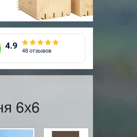
4.9
48
отзывов
ня 6х6