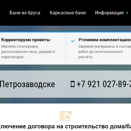
а
Бани из бруса
Каркасные бани
Информация
Корректируем проекты
Уточняем комплектацию
Меняем планировку,
Сверяем материалы и состав
расположение окон, дверей и
работ до окончательного
перегородок.
расчёта.
 Петрозаводске
+7 921 027-89-