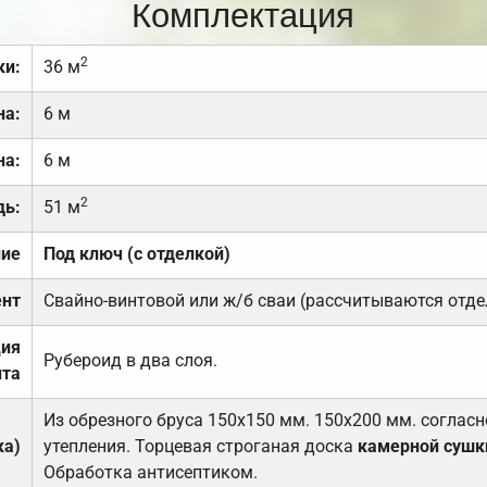
Комплектация
2
ки:
36 м
на:
6 м
на:
6 м
2
дь:
51 м
ние
Под ключ (с отделкой)
нт
Свайно-винтовой или ж/б сваи (рассчитываются отде
ция
Рубероид в два слоя.
та
Из обрезного бруса 150х150 мм. 150х200 мм. соглас
ка)
утепления. Торцевая строганая доска
камерной сушк
Обработка антисептиком.