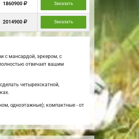
1860900
Заказать
2014900
Заказать
и с мансардой, эркером, с
 полностью отвечает вашим
сделать четырехскатной,
ках.
ном, одноэтажные); компактные - от