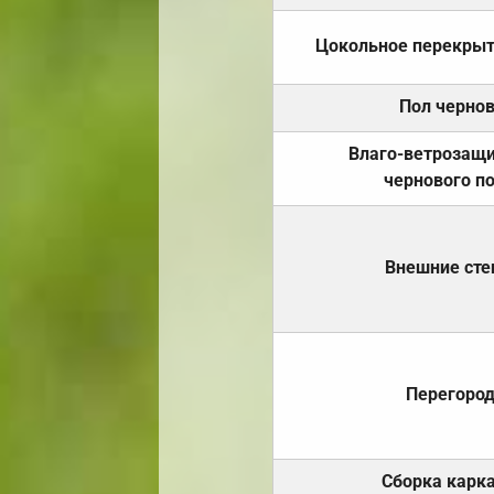
Цокольное перекры
Пол черно
Влаго-ветрозащ
чернового п
Внешние ст
Перегоро
Сборка карк