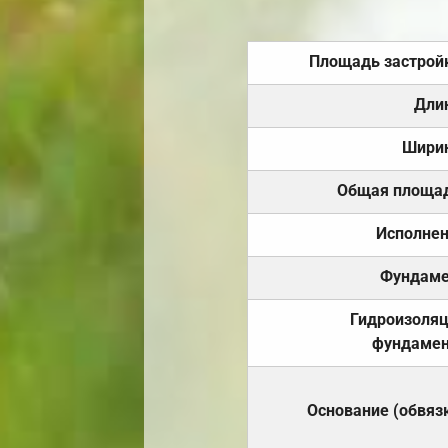
Площадь застрой
Дли
Шири
Общая площа
Исполне
Фундаме
Гидроизоля
фундамен
Основание (обвяз