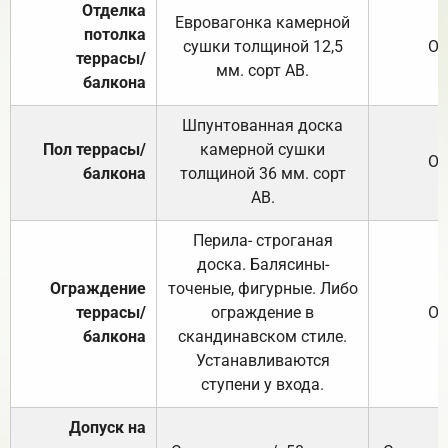
Отделка
Евровагонка камерной
потолка
сушки толщиной 12,5
От
террасы/
мм. сорт АВ.
балкона
Шпунтованная доска
Пол террасы/
камерной сушки
От
балкона
толщиной 36 мм. сорт
АВ.
Перила- строганая
доска. Балясины-
Ограждение
точеные, фигурные. Либо
террасы/
ограждение в
От
балкона
скандинавском стиле.
Устанавливаются
ступени у входа.
Допуск на