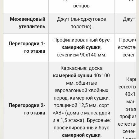
венцов
Межвенцовый
Джут (льноджутовое
Джут 
утеплитель
полотно).
п
Профилированный брус
Профили
Перегородки 1-
камерной сушки
,
естестве
го этажа
сечением 90х140 мм.
сечени
Каркасные: доска
камерной сушки
40х100
Карк
мм, обшитые
естеств
евровагонкой хвойных
40х10
пород, камерной сушки,
манса
Перегородки 2-
толщиной 12,5 мм. сорт
этажа
го этажа
«АВ» (дома с мансардой
профили
и в 1,5 этажа). Брусовые:
естестве
профилированный брус
сечени
камерной сушки
,
(дома 