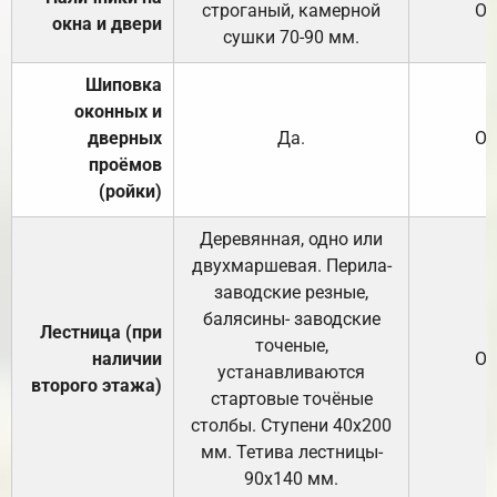
строганый, камерной
От
окна и двери
сушки 70-90 мм.
Шиповка
оконных и
дверных
Да.
От
проёмов
(ройки)
Деревянная, одно или
двухмаршевая. Перила-
заводские резные,
балясины- заводские
Лестница (при
точеные,
наличии
От
устанавливаются
второго этажа)
стартовые точёные
столбы. Ступени 40х200
мм. Тетива лестницы-
90х140 мм.