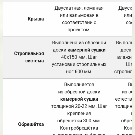
Двускатная, ломаная
Двуска
или вальмовая в
или 
Крыша
соответствии с
соо
проектом.
п
Выполнена из обрезной
Выполне
доски
камерной сушки
доски
Стропильная
40х150 мм. Шаг
влажно
система
установки стропильных
Шаг
ног 600 мм.
стропиль
Выполняется
Вы
из обрезной доски
из об
камерной сушки
естеств
толщиной 20-22 мм. Шаг
толщино
крепления
к
обрешетки 300 мм.
обреш
Обрешётка
Контробрешётка
Конт