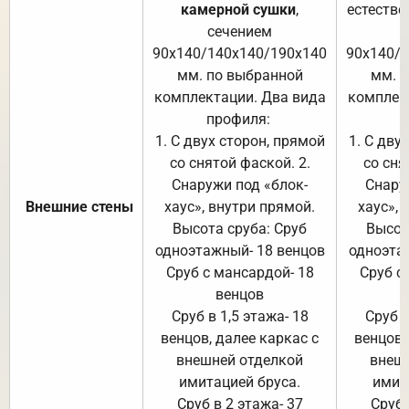
камерной сушки
,
естестве
сечением
с
90х140/140х140/190х140
90х140/
мм. по выбранной
мм. 
комплектации. Два вида
комплек
профиля:
п
1. С двух сторон, прямой
1. С дву
со снятой фаской. 2.
со сня
Снаружи под «блок-
Снару
Внешние стены
хаус», внутри прямой.
хаус», 
Высота сруба: Сруб
Высот
одноэтажный- 18 венцов
одноэта
Сруб с мансардой- 18
Сруб с
венцов
Сруб в 1,5 этажа- 18
Сруб в
венцов, далее каркас с
венцов,
внешней отделкой
внеш
имитацией бруса.
имит
Сруб в 2 этажа- 37
Сруб 