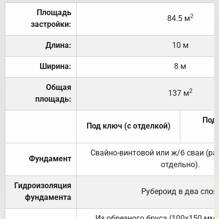
Площадь
2
84.5 м
застройки:
Длина:
10 м
Ширина:
8 м
Общая
2
137 м
площадь:
Под 
Под ключ (с отделкой)
Свайно-винтовой или ж/б сваи (р
Фундамент
отдельно).
Гидроизоляция
Рубероид в два слоя
фундамента
Из обрезного бруса (100х150 мм.