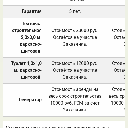
Гарантия
5 лет.
Бытовка
строительная
Стоимость 23000 руб.
Стоимо
2,0х3,0 м.
Остаётся на участке
Остаёт
каркасно-
Заказчика.
З
щитовая.
Туалет 1,0х1,0
Стоимость 12000 руб.
Стоимо
м. каркасно-
Остаётся на участке
Остаёт
щитовой.
Заказчика.
З
Стоимость аренды на
Стоимо
весь срок строительства
весь сро
Генератор
10000 руб. ГСМ за счёт
10000 р
Заказчика.
З
Строительство дома может выполняться в двух