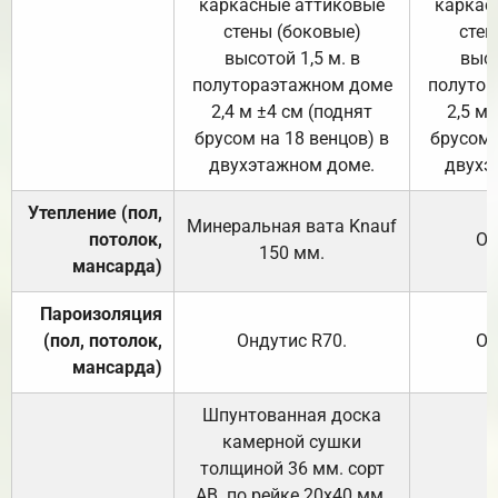
каркасные аттиковые
каркас
стены (боковые)
стен
высотой 1,5 м. в
высо
полутораэтажном доме
полутор
2,4 м ±4 см (поднят
2,5 м 
брусом на 18 венцов) в
брусом 
двухэтажном доме.
двухэ
Утепление (пол,
Минеральная вата
Knauf
потолок,
От
150
мм.
мансарда)
Пароизоляция
(пол, потолок,
Ондутис
R70
.
От
мансарда)
Шпунтованная доска
камерной сушки
толщиной 36 мм. сорт
АВ. по рейке 20х40 мм.