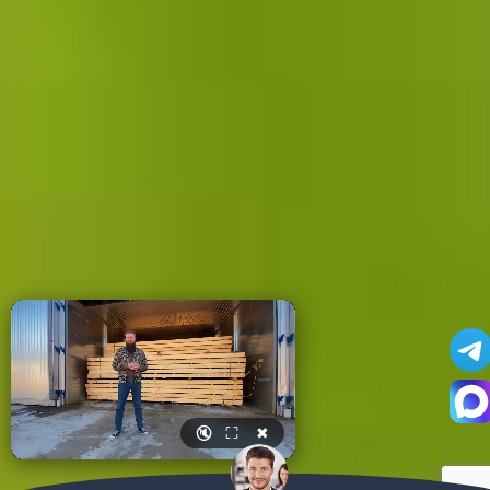
🔇
⛶
✖