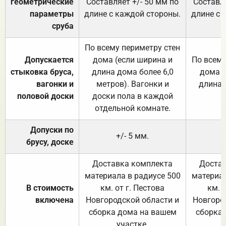
геометрические
Составляет +/- 50 мм по
Составля
параметры
длине с каждой стороны.
длине с 
сруба
По всему периметру стен
Допускается
дома (если ширина и
По всему
стыковка бруса,
длина дома более 6,0
дома (
вагонки и
метров). Вагонки и
длина 
половой доски
доски пола в каждой
отдельной комнате.
Допуски по
+/- 5 мм.
брусу, доске
Доставка комплекта
Достав
материала в радиусе 500
материал
В стоимость
км. от г. Пестова
км. 
включена
Новгородской области и
Новгоро
сборка дома на вашем
сборка
участке.