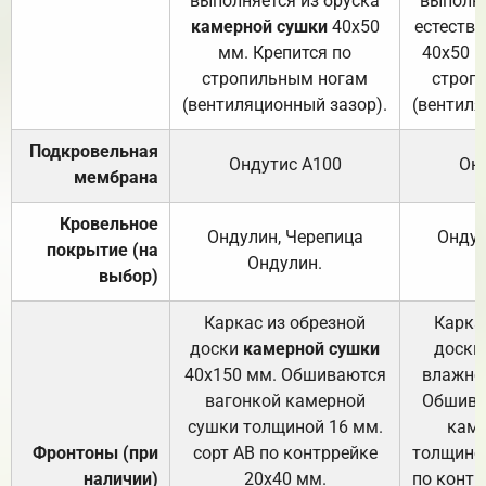
выполняется из бруска
выполня
камерной сушки
40х50
естеств
мм. Крепится по
40х50 м
стропильным ногам
строп
(вентиляционный зазор).
(вентиля
Подкровельная
Ондутис А100
Он
мембрана
Кровельное
Ондулин, Черепица
Ондул
покрытие (на
Ондулин.
выбор)
Каркас из обрезной
Карка
доски
камерной сушки
доски
40х150 мм. Обшиваются
влажно
вагонкой камерной
Обшива
сушки толщиной 16 мм.
каме
Фронтоны (при
сорт АВ по контррейке
толщиной
наличии)
20х40 мм.
по контр