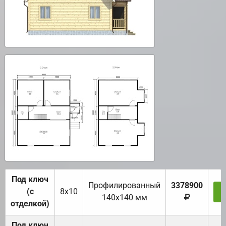
Под ключ
Профилированный
3378900
(с
8х10
З
140х140 мм
отделкой)
Под ключ