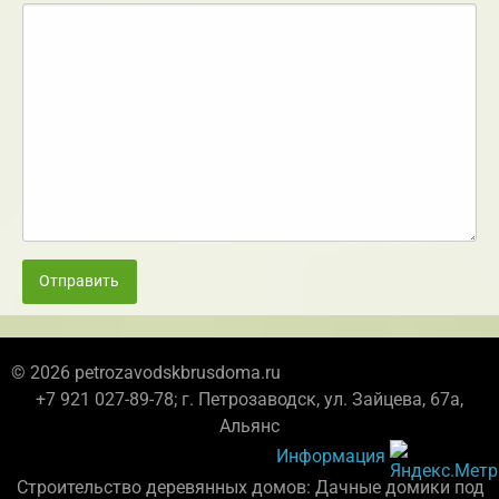
Отправить
© 2026 petrozavodskbrusdoma.ru
+7 921 027-89-78; г. Петрозаводск, ул. Зайцева, 67а,
Альянс
Информация
Строительство деревянных домов: Дачные домики под