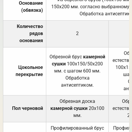
Основание
150х200 мм. согласно выбранному с
(обвязка)
Обработка антисептик
Количество
рядов
2
основания
Обр
Обрезной брус
камерной
естеств
сушки
100х150/50х200
Цокольное
100х15
мм. с шагом 600 мм.
перекрытие
шаг
Обработка
О
антисептиком.
ант
Обрезная доска
Обр
Пол черновой
камерной сушки
20х100
естеств
мм.
2
Профилированный брус
Профили