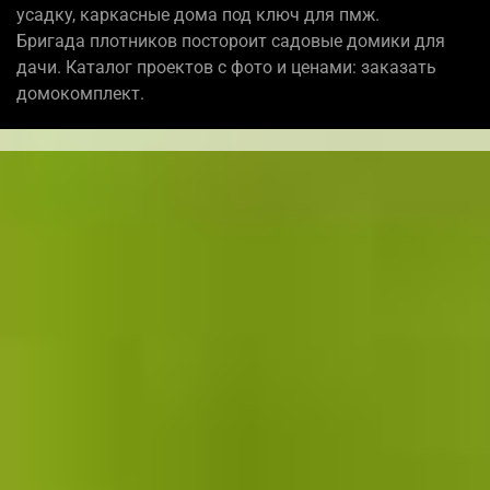
усадку, каркасные дома под ключ для пмж.
Бригада плотников постороит садовые домики для
дачи. Каталог проектов с фото и ценами: заказать
домокомплект.