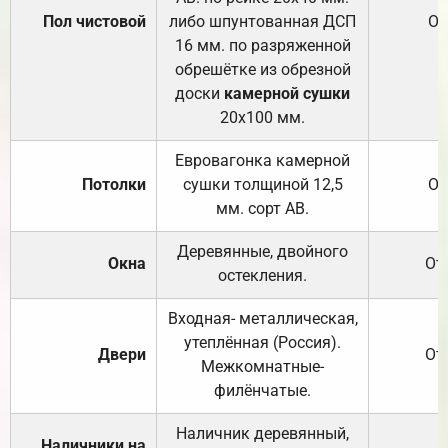
Пол чистовой
либо шпунтованная ДСП
От
16 мм. по разряженной
обрешётке из обрезной
доски
камерной сушки
20х100 мм.
Евровагонка камерной
Потолки
сушки толщиной 12,5
От
мм. сорт АВ.
Деревянные, двойного
Окна
От
остекления.
Входная- металлическая,
утеплённая (Россия).
Двери
От
Межкомнатные-
филёнчатые.
Наличник деревянный,
Наличники на