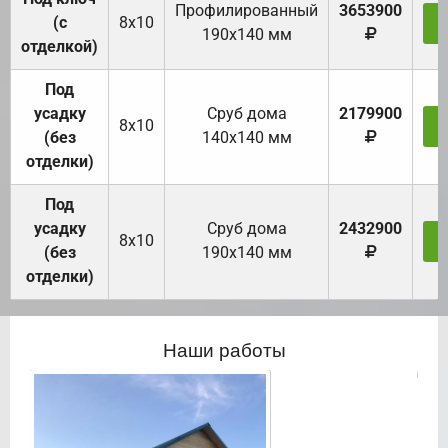
Профилированный
3653900
(с
8х10
З
190х140 мм
отделкой)
Под
усадку
Cруб дома
2179900
8х10
З
(без
140х140 мм
отделки)
Под
усадку
Cруб дома
2432900
8х10
З
(без
190х140 мм
отделки)
Наши работы