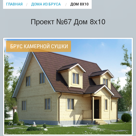
ГЛАВНАЯ
ДОМА ИЗ БРУСА
CURRENT:
ДОМ 8Х10
Проект №67 Дом 8х10
БРУС КАМЕРНОЙ СУШКИ