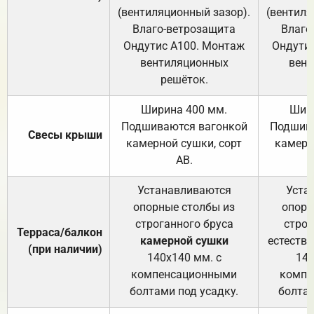
(вентиляционный зазор).
(вентиля
Влаго-ветрозащита
Влаго
Ондутис А100. Монтаж
Ондути
вентиляционных
вент
решёток.
Ширина 400 мм.
Шир
Подшиваются вагонкой
Подшива
Свесы крыши
камерной сушки, сорт
камерн
АВ.
Устанавливаются
Уста
опорные столбы из
опорн
строганного бруса
строг
Терраса/балкон
камерной сушки
естеств
(при наличии)
140х140 мм. с
140
компенсационными
компе
болтами под усадку.
болтам