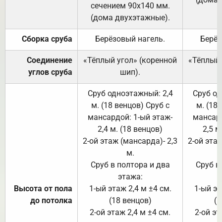
сечением 90х140 мм.
(дома двухэтажные).
Сборка сруба
Берёзовый нагель.
Берёз
Соединение
«Тёплый угол» (коренной
«Тёплый 
углов сруба
шип).
Сруб одноэтажный: 2,4
Сруб од
м. (18 венцов) Сруб с
м. (18
мансардой: 1-ый этаж-
мансард
2,4 м. (18 венцов)
2,5 м
2-ой этаж (мансарда)- 2,3
2-ой этаж
м.
Сруб в полтора и два
Сруб в
этажа:
Высота от пола
1-ый этаж 2,4 м ±4 см.
1-ый эт
до потолка
(18 венцов)
(1
2-ой этаж 2,4 м ±4 см.
2-ой эт