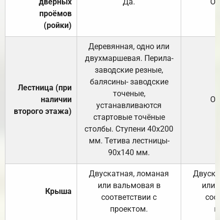
дверных
Да.
От
проёмов
(ройки)
Деревянная, одно или
двухмаршевая. Перила-
заводские резные,
балясины- заводские
Лестница (при
точеные,
наличии
От
устанавливаются
второго этажа)
стартовые точёные
столбы. Ступени 40х200
мм. Тетива лестницы-
90х140 мм.
Двускатная, ломаная
Двуска
или вальмовая в
или 
Крыша
соответствии с
соо
проектом.
п