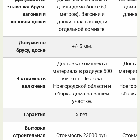
стыковка бруса,
длина дома более 6,0
дома (
вагонки и
метров). Вагонки и
длина 
половой доски
доски пола в каждой
отдельной комнате.
Допуски по
+/- 5 мм.
брусу, доске
Доставка комплекта
Достав
материала в радиусе 500
материал
В стоимость
км. от г. Пестова
км. 
включена
Новгородской области и
Новгоро
сборка дома на вашем
сборка
участке.
Гарантия
5 лет.
Бытовка
строительная
Стоимость 23000 руб.
Стоимо