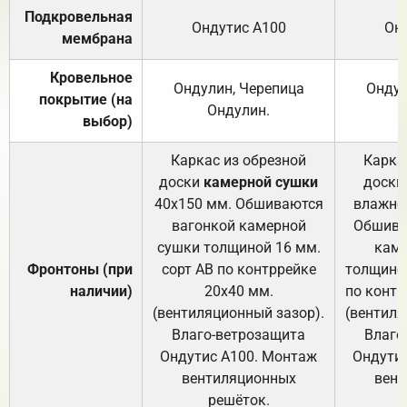
Подкровельная
Ондутис А100
Он
мембрана
Кровельное
Ондулин, Черепица
Ондул
покрытие (на
Ондулин.
выбор)
Каркас из обрезной
Карка
доски
камерной сушки
доски
40х150 мм. Обшиваются
влажно
вагонкой камерной
Обшива
сушки толщиной 16 мм.
каме
Фронтоны (при
сорт АВ по контррейке
толщиной
наличии)
20х40 мм.
по контр
(вентиляционный зазор).
(вентиля
Влаго-ветрозащита
Влаго
Ондутис А100. Монтаж
Ондути
вентиляционных
вент
решёток.