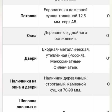
Евровагонка камерной
Потолки
сушки толщиной 12,5
От
мм. сорт АВ.
Деревянные, двойного
Окна
От
остекления.
Входная- металлическая,
утеплённая (Россия).
Двери
От
Межкомнатные-
филёнчатые.
Наличник деревянный,
Наличники на
строганый, камерной
От
окна и двери
сушки 70-90 мм.
Шиповка
оконных и