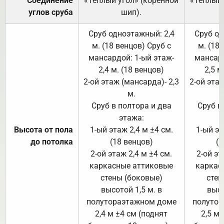
Соединение
«Тёплый угол» (коренной
«Тёплый 
углов сруба
шип).
Сруб одноэтажный: 2,4
Сруб од
м. (18 венцов) Сруб с
м. (18
мансардой: 1-ый этаж-
мансард
2,4 м. (18 венцов)
2,5 м
2-ой этаж (мансарда)- 2,3
2-ой этаж
м.
Сруб в полтора и два
Сруб в
этажа:
Высота от пола
1-ый этаж 2,4 м ±4 см.
1-ый эт
до потолка
(18 венцов)
(1
2-ой этаж 2,4 м ±4 см.
2-ой эт
каркасные аттиковые
каркас
стены (боковые)
стен
высотой 1,5 м. в
высо
полутораэтажном доме
полутор
2,4 м ±4 см (поднят
2,5 м 