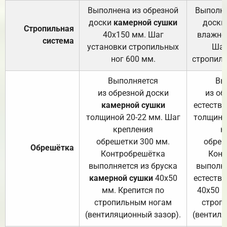
Выполнена из обрезной
Выполне
доски
камерной сушки
доски
Стропильная
40х150 мм. Шаг
влажно
система
установки стропильных
Шаг
ног 600 мм.
стропиль
Выполняется
Вы
из обрезной доски
из об
камерной сушки
естеств
толщиной 20-22 мм. Шаг
толщино
крепления
к
обрешетки 300 мм.
обреш
Обрешётка
Контробрешётка
Конт
выполняется из бруска
выполня
камерной сушки
40х50
естеств
мм. Крепится по
40х50 м
стропильным ногам
строп
(вентиляционный зазор).
(вентиля