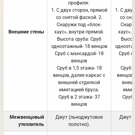
профиля:
п
1. С двух сторон, прямой
1. С дву
со снятой фаской. 2.
со сня
Снаружи под «блок-
Снару
Внешние стены
хаус», внутри прямой.
хаус», 
Высота сруба: Сруб
Высот
одноэтажный- 18 венцов
одноэта
Сруб с мансардой- 18
Сруб с
венцов
Сруб в 1,5 этажа- 18
Сруб в
венцов, далее каркас с
венцов,
внешней отделкой
внеш
имитацией бруса.
имит
Сруб в 2 этажа- 37
Сруб 
венцов
Межвенцовый
Джут (льноджутовое
Джут 
утеплитель
полотно).
п