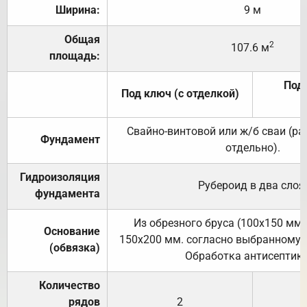
Ширина:
9 м
Общая
2
107.6 м
площадь:
Под 
Под ключ (с отделкой)
Свайно-винтовой или ж/б сваи (р
Фундамент
отдельно).
Гидроизоляция
Рубероид в два слоя
фундамента
Из обрезного бруса (100х150 мм.
Основание
150х200 мм. согласно выбранному с
(обвязка)
Обработка антисептик
Количество
рядов
2