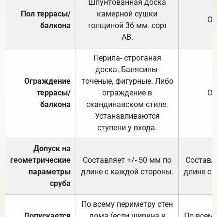
Шпунтованная доска
Пол террасы/
камерной сушки
От
балкона
толщиной 36 мм. сорт
АВ.
Перила- строганая
доска. Балясины-
Ограждение
точеные, фигурные. Либо
террасы/
ограждение в
От
балкона
скандинавском стиле.
Устанавливаются
ступени у входа.
Допуск на
геометрические
Составляет +/- 50 мм по
Составля
параметры
длине с каждой стороны.
длине с 
сруба
По всему периметру стен
Допускается
дома (если ширина и
По всему