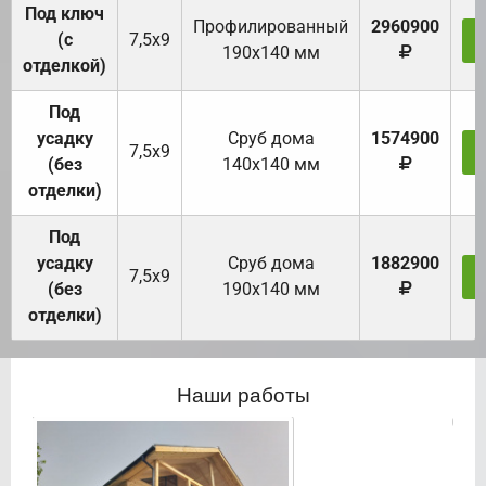
Под ключ
Профилированный
2960900
(с
7,5х9
190х140 мм
отделкой)
Под
усадку
Cруб дома
1574900
7,5х9
(без
140х140 мм
отделки)
Под
усадку
Cруб дома
1882900
7,5х9
(без
190х140 мм
отделки)
Наши работы