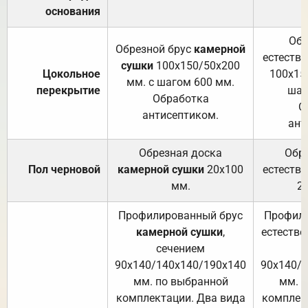
основания
Обр
Обрезной брус
камерной
естеств
сушки
100х150/50х200
Цокольное
100х15
мм. с шагом 600 мм.
перекрытие
шаг
Обработка
О
антисептиком.
ант
Обрезная доска
Обр
Пол черновой
камерной сушки
20х100
естеств
мм.
2
Профилированный брус
Профили
камерной сушки
,
естестве
сечением
с
90х140/140х140/190х140
90х140/
мм. по выбранной
мм. 
комплектации. Два вида
комплек