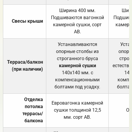
Ширина 400 мм.
Шир
Подшиваются вагонкой
Подшива
Свесы крыши
камерной сушки, сорт
камерн
АВ.
Устанавливаются
Уста
опорные столбы из
опорн
строганного бруса
строг
Терраса/балкон
камерной сушки
естеств
(при наличии)
140х140 мм. с
140
компенсационными
компе
болтами под усадку.
болтам
Отделка
Евровагонка камерной
потолка
сушки толщиной 12,5
От
террасы/
мм. сорт АВ.
балкона