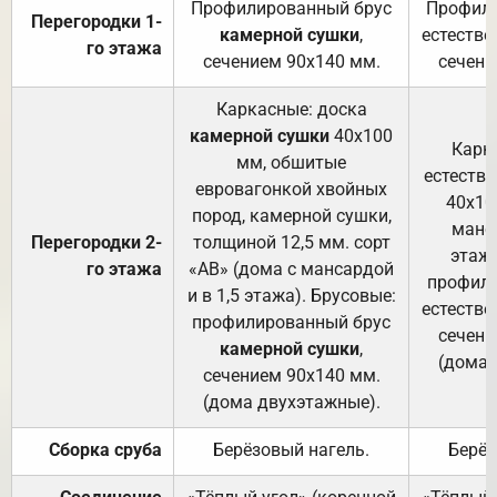
Профилированный брус
Профили
Перегородки 1-
камерной сушки
,
естестве
го этажа
сечением 90х140 мм.
сечени
Каркасные: доска
камерной сушки
40х100
Карк
мм, обшитые
естеств
евровагонкой хвойных
40х10
пород, камерной сушки,
манса
Перегородки 2-
толщиной 12,5 мм. сорт
этажа
го этажа
«АВ» (дома с мансардой
профили
и в 1,5 этажа). Брусовые:
естестве
профилированный брус
сечени
камерной сушки
,
(дома 
сечением 90х140 мм.
(дома двухэтажные).
Сборка сруба
Берёзовый нагель.
Берёз