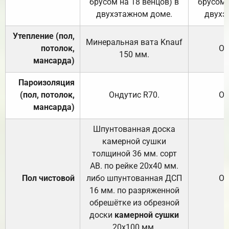
брусом на 18 венцов) в
брусом 
двухэтажном доме.
двухэ
Утепление (пол,
Минеральная вата
Knauf
потолок,
От
150
мм.
мансарда)
Пароизоляция
(пол, потолок,
Ондутис
R70
.
От
мансарда)
Шпунтованная доска
камерной сушки
толщиной 36 мм. сорт
АВ. по рейке 20х40 мм.
Пол чистовой
либо шпунтованная ДСП
От
16 мм. по разряженной
обрешётке из обрезной
доски
камерной сушки
20х100 мм.