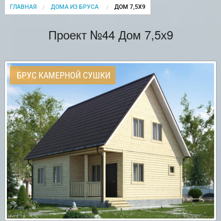
ГЛАВНАЯ
ДОМА ИЗ БРУСА
CURRENT:
ДОМ 7,5Х9
Проект №44 Дом 7,5х9
БРУС КАМЕРНОЙ СУШКИ