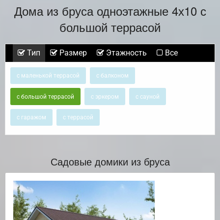
Дома из бруса одноэтажные 4х10 с
большой террасой
Тип
Размер
Этажность
Все
с маленькой террасой
с балконом
с большой террасой
с эркером
с сауной
с гаражом
с террасой
Садовые домики из бруса