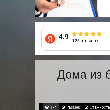
4.9
125
отзывов
Дома из 
Тип
Размер
Этажность