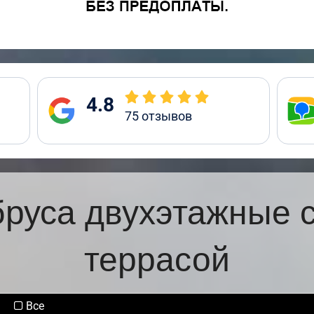
4.8
75
отзывов
бруса двухэтажные 
террасой
Все