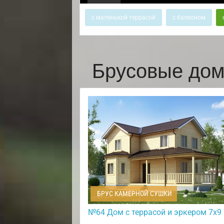
с маленькой террасой
с балконом
Брусовые дом
БРУС КАМЕРНОЙ СУШКИ
№64 Дом с террасой и эркером 7х9