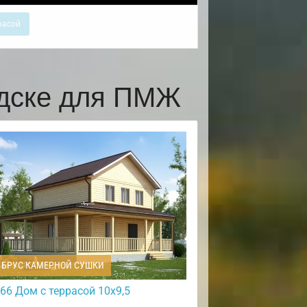
расой
одске для ПМЖ
БРУС КАМЕРНОЙ СУШКИ
66 Дом с террасой 10х9,5