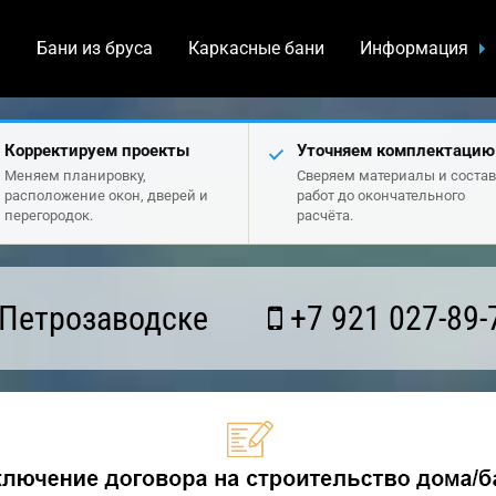
а
Бани из бруса
Каркасные бани
Информация
Корректируем проекты
Уточняем комплектацию
Меняем планировку,
Сверяем материалы и состав
расположение окон, дверей и
работ до окончательного
перегородок.
расчёта.
 Петрозаводске
+7 921 027-89-