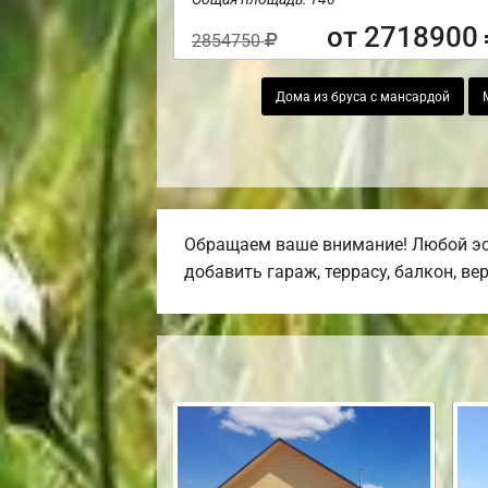
от 2718900
2854750
Дома из бруса с мансардой
Обращаем ваше внимание! Любой эск
добавить гараж, террасу, балкон, ве