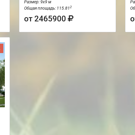
Размер: 9х9 м
Ра
2
Общая площадь: 115.81
Об
от 2465900
о
Ж