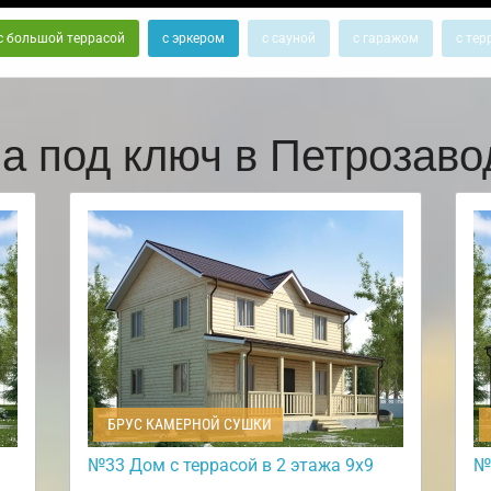
с большой террасой
с эркером
с сауной
с гаражом
с тер
а под ключ в Петрозав
БРУС КАМЕРНОЙ СУШКИ
№33 Дом с террасой в 2 этажа 9х9
№