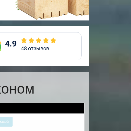
4.9
48
отзывов
коном
расой