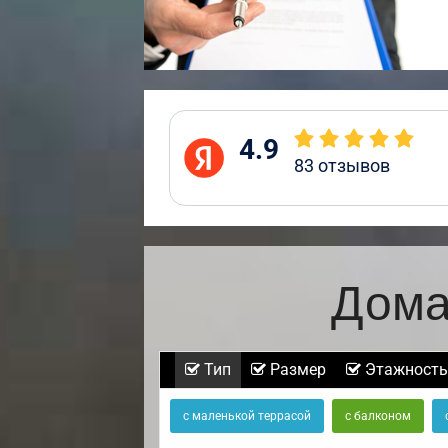
4.9
83
отзывов
Дома
Тип
Размер
Этажность
с маленькой террасой
с балконом