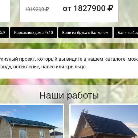
от 1827900
1919200
8х9
Каркасные дома 4х10
Бани из бруса с балконом
Бани из бр
изный проект, который вы видите в нашем каталоге, мож
ранду, остекление, навес или крыльцо.
Наши работы