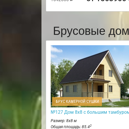
Брусовые дом
БРУС КАМЕРНОЙ СУШКИ
№127 Дом 8х8 с большим тамбуро
Размер: 8х8 м
2
Общая площадь: 85.4