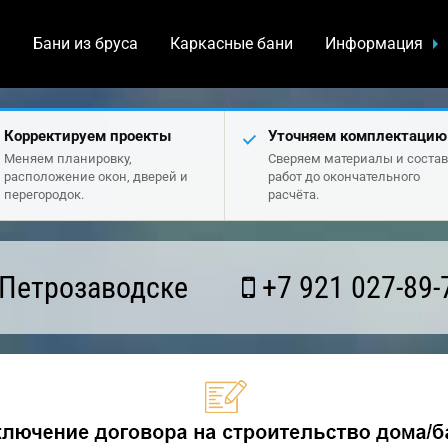
а
Бани из бруса
Каркасные бани
Информация
Корректируем проекты
Уточняем комплектацию
Меняем планировку,
Сверяем материалы и состав
расположение окон, дверей и
работ до окончательного
перегородок.
расчёта.
 Петрозаводске
+7 921 027-89-