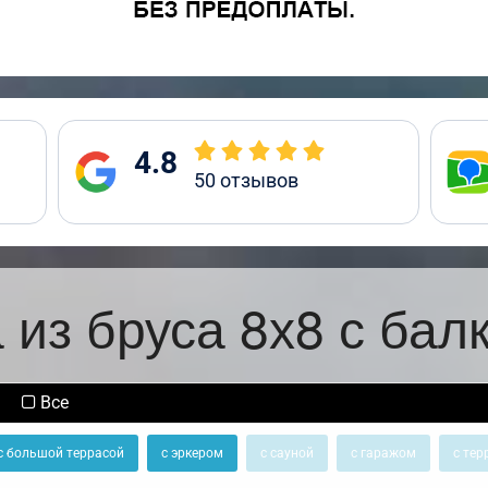
4.8
50
отзывов
 из бруса 8х8 с бал
Все
с большой террасой
с эркером
с сауной
с гаражом
с тер