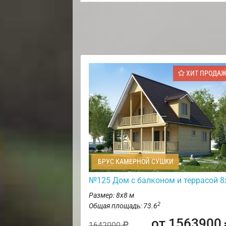
ХИТ ПРОДА
БРУС КАМЕРНОЙ СУШКИ
№125 Дом с балконом и террасой 8
Размер: 8х8 м
2
Общая площадь: 73.6
от 1563900
1642000