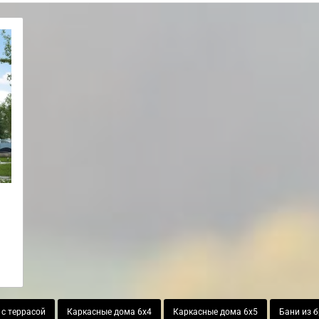
с террасой
Каркасные дома 6х4
Каркасные дома 6х5
Бани из 