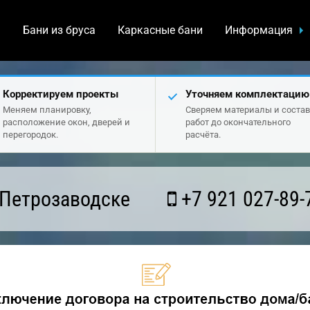
а
Бани из бруса
Каркасные бани
Информация
Корректируем проекты
Уточняем комплектацию
Меняем планировку,
Сверяем материалы и состав
расположение окон, дверей и
работ до окончательного
перегородок.
расчёта.
 Петрозаводске
+7 921 027-89-