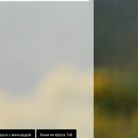
бруса с мансардой
Бани из бруса 7х8