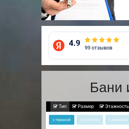
4.9
99
отзывов
Бани 
Тип
Размер
Этажность
с террасой
с балконом
с верандой